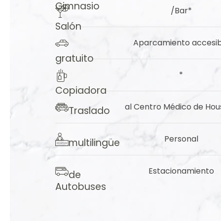
Gimnasio
/Bar*
Salón
Aparcamiento
accesib
gratuito
*
Copiadora
al Centro Médico de Hou
Traslado
​Personal
multilingüe
​Estacionamiento
de
Autobuses