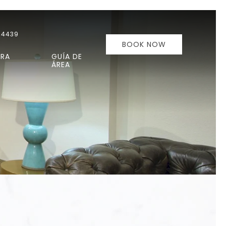
-4439
BOOK NOW
ARA
GUÍA DE
ÁREA
Ne