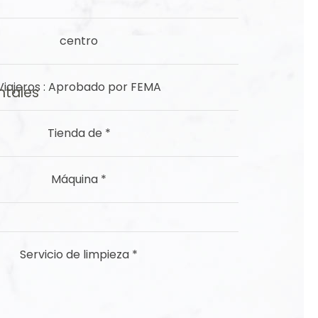
centro
Viajeros
: Aprobado por FEMA
tales
Tienda de
*
​Máquina
*
​Servicio de limpieza
*