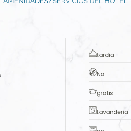
AMENIDADES/SERVICIOS DEL HOTEL
tardía
No
o
gratis
Lavandería