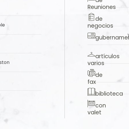
de
Reuniones
de
le
negocios
gubernamen
artículos
ston
varios
de
fax
biblioteca
con
valet