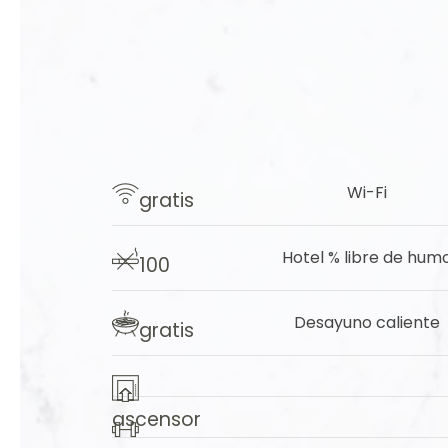
Wi-Fi
gratis
​Hotel
% libre de hum
100
​Desayuno caliente
gratis
ascensor