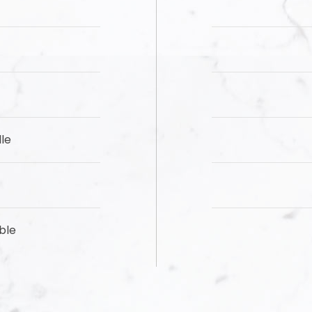
lle
ble