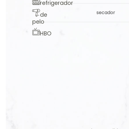
refrigerador
secador
de
pelo
HBO