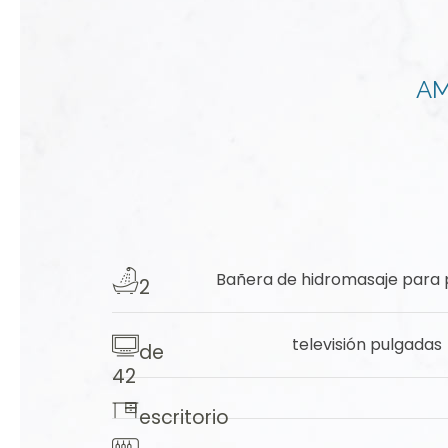
AM
Bañera de hidromasaje para
2
televisión
pulgadas
de
42
escritorio